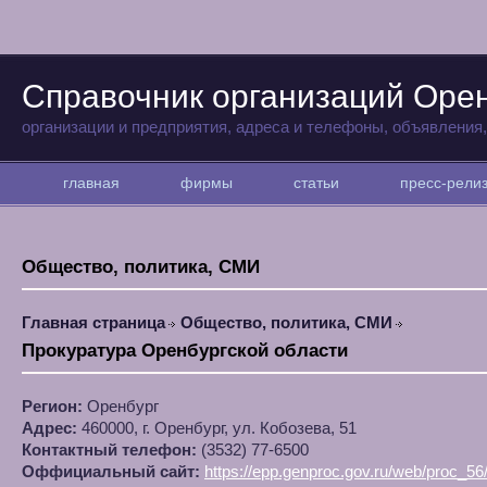
Справочник организаций Оре
организации и предприятия, адреса и телефоны, объявления
главная
фирмы
статьи
пресс-рел
Общество, политика, СМИ
Главная страница
Общество, политика, СМИ
Прокуратура Оренбургской области
Регион:
Оренбург
Адрес:
460000, г. Оренбург, ул. Кобозева, 51
Контактный телефон:
(3532) 77-6500
Оффициальный сайт:
https://epp.genproc.gov.ru/web/proc_56