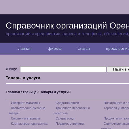
Справочник организаций Оре
организации и предприятия, адреса и телефоны, объявления
главная
фирмы
статьи
пресс-рел
Я ищу:
Товары и услуги
Главная страница
Товары и услуги
Интернет-магазины
Средства связи
Электроника и э
Хозяйственно-бытовые
Транспорт, перевозки и
Торговля универ
товары
логистика
Сырье и материалы
Сфера услуг
Продукты питани
Компьютеры, оргтехника
Подарки, сувениры
Оценочные, экс
услуги