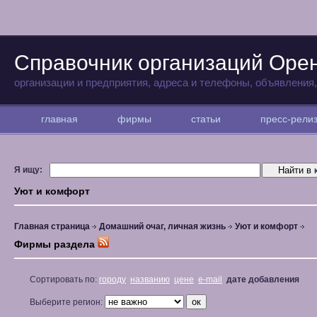
Справочник организаций Оре
организации и предприятия, адреса и телефоны, объявления
главная
фирмы
статьи
пресс-рел
Я ищу:
Уют и комфорт
Главная страница
Домашний очаг, личная жизнь
Уют и комфорт
Фирмы раздела
Сортировать по:
городу
названию
цене
e-mail
дате добавления
Выберите регион: